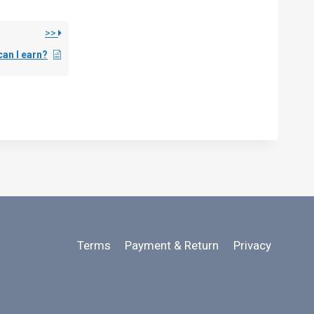
>>
an I earn?
Terms
Payment & Return
Privacy