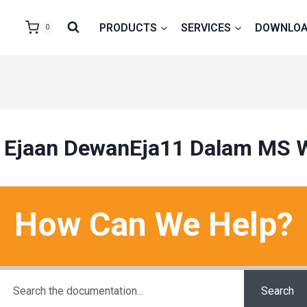
PRODUCTS
SERVICES
DOWNLO
0
Ejaan DewanEja11 Dalam MS 
How Can We Help?
Search