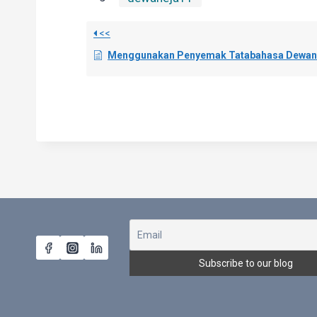
<<
Menggunakan Penyemak Tatabahasa DewanEja11 dalam MS Word