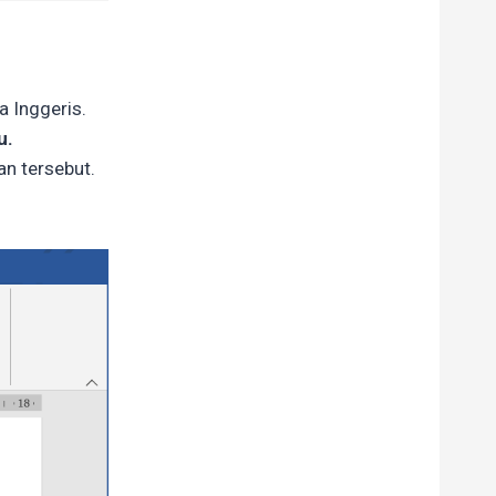
 Inggeris.
u.
n tersebut.